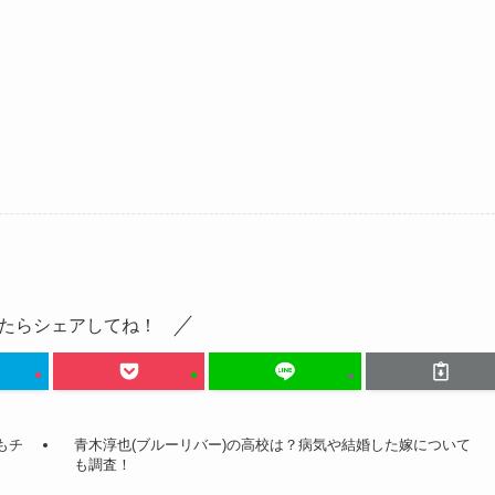
たらシェアしてね！
もチ
青木淳也(ブルーリバー)の高校は？病気や結婚した嫁について
も調査！