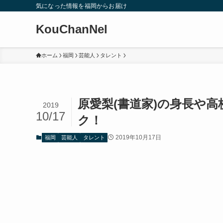
気になった情報を福岡からお届け
KouChanNel
ホーム
福岡
芸能人
タレント
原愛梨(書道家)の身長や
2019
10/17
ク！
2019年10月17日
福岡
芸能人
タレント